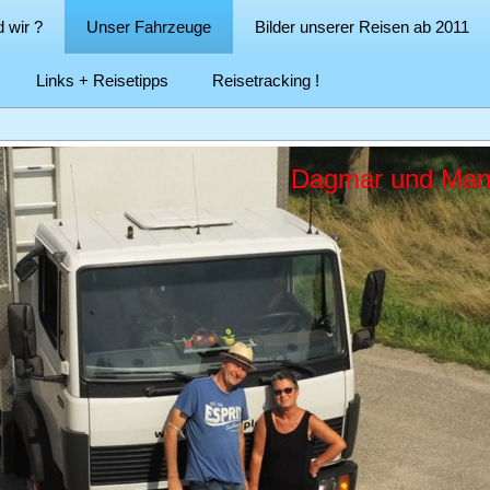
 wir ?
Unser Fahrzeuge
Bilder unserer Reisen ab 2011
Links + Reisetipps
Reisetracking !
Dagmar und Manfre