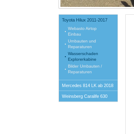
Toyota Hilux 2011-2017
Webasto Airtop
Einbau
Umbauten und
Reparaturen
Wasserschaden
Explorerkabine
Bilder Umbauten /
Reparaturen
Mercedes 814 LK ab 2018
Weinsberg Caralife 630