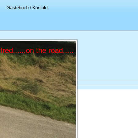
Gästebuch / Kontakt
d......on the road.....