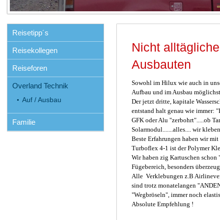
Reisetipp´s
Nicht alltägliche
Reisekollegen
Ausbauten
Reiseforen
Sowohl im Hilux wie auch in un
Overland Technik
Aufbau und im Ausbau möglichst 
Auf / Ausbau
Der jetzt dritte, kapitale Wasse
entstand halt genau wie immer: "
GFK oder Alu "zerbohrt".....ob 
Familie
Solarmodul.......alles.... wir kleben
Beste Erfahrungen haben wir mit 
Turboflex 4-1 ist der Polymer Kl
Wir haben zig Kartuschen schon "v
Fügebereich, besonders überzeugt
Alle Verklebungen z.B Airlineve
sind trotz monatelangen "ANDEN
"Wegbröseln", immer noch elastis
Absolute Empfehlung !