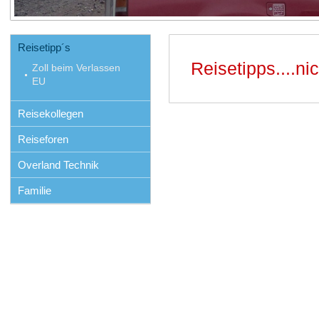
Reisetipp´s
Reisetipps....ni
Zoll beim Verlassen
EU
Reisekollegen
Reiseforen
Overland Technik
Familie