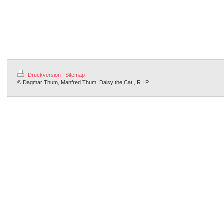
Druckversion
|
Sitemap
© Dagmar Thum, Manfred Thum, Daisy the Cat , R.I.P