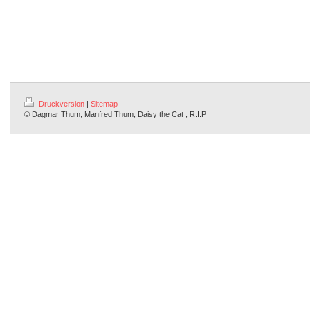
Druckversion
|
Sitemap
© Dagmar Thum, Manfred Thum, Daisy the Cat , R.I.P