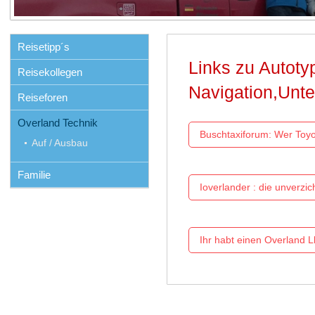
Reisetipp´s
Links zu Autoty
Reisekollegen
Navigation,Unte
Reiseforen
Overland Technik
Buschtaxiforum: Wer Toyot
Auf / Ausbau
Familie
Ioverlander : die unverzic
Ihr habt einen Overland LkW