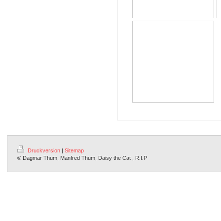
Druckversion
|
Sitemap
© Dagmar Thum, Manfred Thum, Daisy the Cat , R.I.P