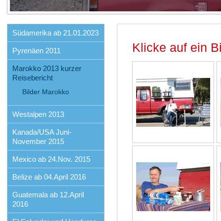
Südamerika ab 21.01.2023
Klicke auf ein Bi
Pyrenäen 2011
Marokko 2013 kurzer
Reisebericht
Bilder Marokko
Westalpen 2013
Kanada/USA Juni-
November 2015
Mexico ab 24.Nov. 2015
Belize ab 04.April 2016
Guatemala ab 12.April
2016