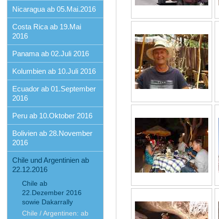
Nicaragua ab 05.Mai.2016
Costa Rica ab 19.Mai
2016
Panama ab 02.Juli 2016
Kolumbien ab 10.Juli 2016
Ecuador ab 01.September
2016
Peru ab 10.Oktober 2016
Bolivien ab 28.November
2016
Chile und Argentinien ab
22.12.2016
Chile ab
22.Dezember 2016
sowie Dakarrally
Chile / Argentinen: ab