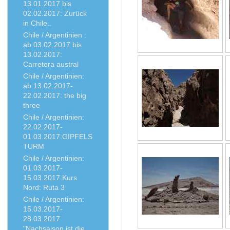
13.01.2017 bis
02.02.2017: Zurück
in Chile..
Chile / Argentinien :
ab 03.02.2017 bis
13.02.2017:
Carretera austral
Chile / Argentinien:
ab 13.02.2017-
22.02.2017: the big
three
Chile / Argentinien:
22.02.2017-
01.03.2017:GIPFELS
TURM
Chile / Argentinien:
01.03.2017-
15.03.2017:Kurs
Nord: Ruta 3
Chile / Argentinien:
15.03.2017-
28.03.2017
"Nachsaison ist die