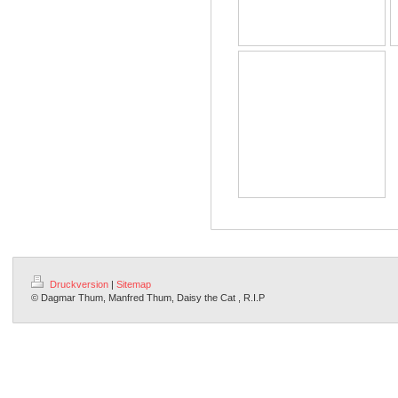
Druckversion
|
Sitemap
© Dagmar Thum, Manfred Thum, Daisy the Cat , R.I.P