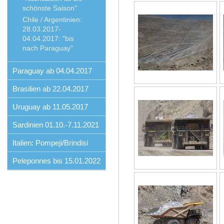
schönste Saison"
Chile / Argentinien:
28.03.2017-
04.04.2017: "bis
nach Paraguay"
Paraguay ab 04.04.2017
Brasilien ab 22.04.2017
Uruguay ab 11.05.2017
Sardinien 01.10.-7.11.2021
Italien: Pompeji/Brindisi
Peleponnes bis 15.01.2022