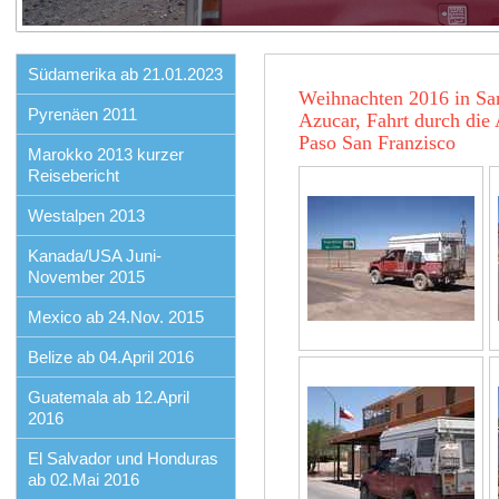
Südamerika ab 21.01.2023
Weihnachten 2016 in Sa
Pyrenäen 2011
Azucar, Fahrt durch die
Paso San Franzisco
Marokko 2013 kurzer
Reisebericht
Westalpen 2013
Kanada/USA Juni-
November 2015
Mexico ab 24.Nov. 2015
Belize ab 04.April 2016
Guatemala ab 12.April
2016
El Salvador und Honduras
ab 02.Mai 2016