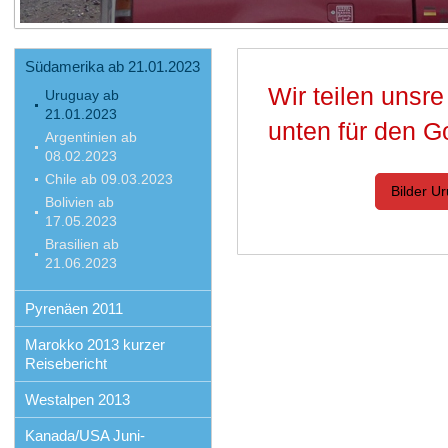
Südamerika ab 21.01.2023
Wir teilen unsre
Uruguay ab
21.01.2023
unten für den G
Argentinien ab
08.02.2023
Chile ab 09.03.2023
Bilder U
Bolivien ab
17.05.2023
Brasilien ab
21.06.2023
Pyrenäen 2011
Marokko 2013 kurzer
Reisebericht
Westalpen 2013
Kanada/USA Juni-