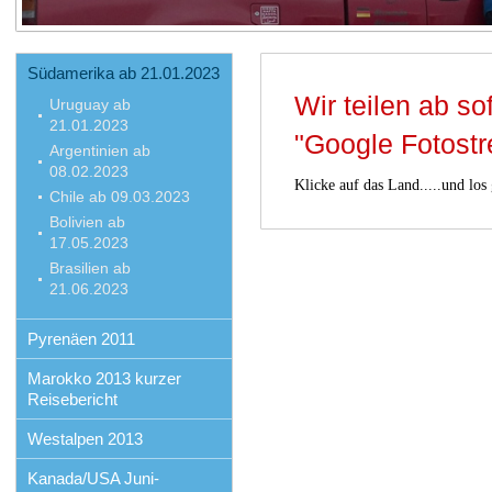
Südamerika ab 21.01.2023
Wir teilen ab so
Uruguay ab
21.01.2023
"Google Fotost
Argentinien ab
08.02.2023
Klicke auf das Land.....und los
Chile ab 09.03.2023
Bolivien ab
17.05.2023
Brasilien ab
21.06.2023
Pyrenäen 2011
Marokko 2013 kurzer
Reisebericht
Westalpen 2013
Kanada/USA Juni-